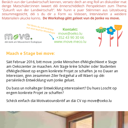
Maach e Stage bei move:
Säit Februar 2016, bitt move. jonke Mënschen d’Méiglechkeet e Stage
am Oekozenter ze maachen. Am Stage kréie Schüler oder Studenten
d’Méiglechkeet op engem konkrete Projet ze schaffen. Je no Dauer an
Interessen, ginn zesummen Ziler festgehal a vill Wäert op déi
perséinlech Entwécklung vum Jonke geluet.
Du bass un nohalteger Entwécklung interesséiert? Du hues Loscht op
engem konkrete Projet ze schaffen?
Schéck einfach däi Motivatiounsbréif an däi CV op move@oeko.lu