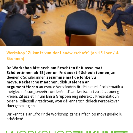
Workshop “Zukunft vun der Landwirschaft” (ab 15 Joer / 4
Stonnen)
De Workshop bitt sech am Beschten fir Klasse mat
Schüler:innen ab 15 Joer un
. En
dauert 4 Schoulstonnen
, an
deenen d’Schüler:innen
zesumme mat de Jonke vu
move.
Recherche maachen, diskutéieren an
argumentéieren
an esou e Verständnis fir déi aktuell Problematik a
méiglech Léisungsweeër ronderëm d’Landwirtschaft zu Lëtzebuerg
kréien. Zil ass et, fir um Enn a Gruppen eng interaktiv Presentatioun
oder e Rollespill virzedroen, wou déi ënnerschiddlech Perspektiven
duergestallt ginn.
Dir kënnt eis är Ufro fir de Workshop ganz einfach op move@oeko.lu
schécken!