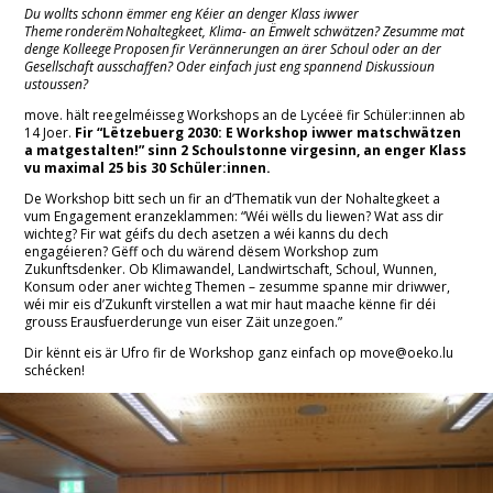
Du wollts schonn ëmmer eng Kéier an denger Klass iwwer
Theme ronderëm Nohaltegkeet, Klima- an Ëmwelt schwätzen? Zesumme mat
denge Kolleege Proposen
fir Verännerungen an ärer Schoul oder an der
Gesellschaft ausschaffen? Oder einfach just eng spannend Diskussioun
ustoussen?
move. hält reegelméisseg Workshop
s
an de Lycéeë fir Schüler:innen ab
14 Joer.
Fir
“Lëtzebuerg 2030: E Workshop iwwer matschwätzen
a matgestalten!
”
sinn 2 Schoulstonne virgesinn, an enger Klass
vu maximal 25 bis 30 Schüler:innen.
De Workshop bitt sech un fir an d’Thematik vun der Nohaltegkeet a
vum Engagement eranzeklammen: “Wéi wëlls du liewen? Wat ass dir
wichteg? Fir wat géifs du dech asetzen a wéi kanns du dech
engagéieren? Gëff och du wärend dësem Workshop zum
Zukunftsdenker. Ob Klimawandel, Landwirtschaft, Schoul, Wunnen,
Konsum oder aner wichteg Themen – zesumme spanne mir driwwer,
wéi mir eis d’Zukunft virstellen a wat mir haut maache kënne fir déi
grouss Erausfuerderunge vun eiser Zäit unzegoen.”
Dir kënnt eis är Ufro fir de Workshop ganz einfach op move@oeko.lu
schécken!