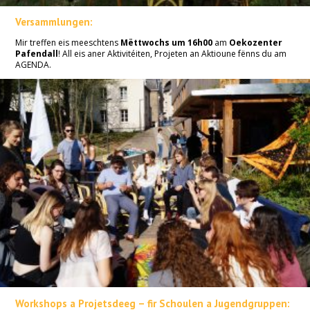
Versammlungen:
Mir treffen eis meeschtens
Mëttwochs um 16h00
am
Oekozenter
Pafendall
! All eis aner Aktivitéiten, Projeten an Aktioune fënns du am
AGENDA.
Workshops a Projetsdeeg – fir Schoulen a Jugendgruppen: