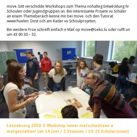
move. bitt verschidde Workshops zum Thema nohalteg Entwécklung fir
Schoulen oder Jugendgruppen un. Bei interessante Projete vu Schüler
an eisem Themeberäich kenne mir bei move. och den Tutorat
iwwerhuelen. Dest och am Kader vu Schoulprojeten.
Bei weidere Froe schreift einfach e Mail op move@oeko.lu oder rufft un
um 43 90 30 – 32.
Lëtzebuerg 2030: E Workshop iwwer matschwätzen a
matgestalten! (ab 14 Joer / 2 Stonnen / 10-25 Schüler:innen)