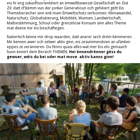
eis fir eng zukunftsorientéiert an ëmweltbewosst Gesellschaft an. Eist
Klima
Zil: datt d’Stëmm vun der jonker Generatioun och gehéiert gëtt! Eis
Themeberäicher sinn enk mam Ëmweltschutz verbonnen. Klimawandel,
Naturschutz, Globaliséierung, Mobilitéit, Wunnen, Landwirtschaft,
Konsum
Matbestëmmung, Schoul oder grenzelose Konsum sinn alles Theme
mat deene mir eis
beschäftegen.
Natierlech kënne mir drop waarden, datt anerer sech drëm këmmeren.
CETA & TTIP
Mir kennen awer och selwer aktiv ginn, eis zesummendoen an ufänken
eppes ze veränneren.
Du fënns quasi alles wat mer bis elo gemaach
hunn ënnert dem Beräich THEMEN.
Hei ënnendrënner gëss du
Divers
gewuer, wéis du bei oder mat move. aktiv kanns ginn!