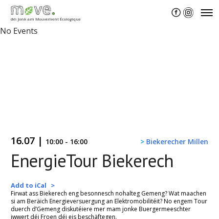
déi Jonk am Mouvement Écologique
No Events
Member ginn
Aktuelles
About
Agenda
Themen
16.07 |
10:00 - 16:00
>
Biekerecher Millen
EnergieTour Biekerech
Projeten
Visionäre
Kontakt
Naturschutz
Onlineguide: moveapproved.lu
Add to iCal >
Firwat ass Biekerech eng besonnesch nohalteg Gemeng? Wat maachen
si am Beräich Energieversuergung an Elektromobilitéit? No engem Tour
Landwirtschaft
move. Podcast
duerch d’Gemeng diskutéiere mer mam jonke Buergermeeschter
iwwert déi Froen déi eis beschäftegen.