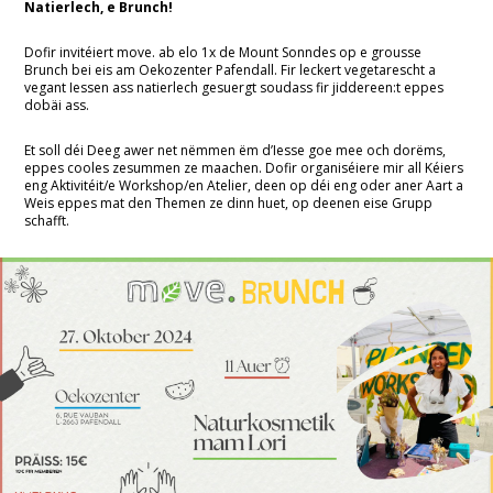
Natierlech, e Brunch!
Klima
Dofir invitéiert move. ab elo 1x de Mount Sonndes op e grousse
Brunch bei eis am Oekozenter Pafendall. Fir leckert vegetarescht a
Konsum
vegant Iessen ass natierlech gesuergt soudass fir jiddereen:t eppes
dobäi ass.
CETA & TTIP
Et soll déi Deeg awer net nëmmen ëm d’Iesse goe mee och dorëms,
eppes cooles zesummen ze maachen. Dofir organiséiere mir all Kéiers
eng Aktivitéit/e Workshop/en Atelier, deen op déi eng oder aner Aart a
Divers
Weis eppes mat den Themen ze dinn huet, op deenen eise Grupp
schafft.