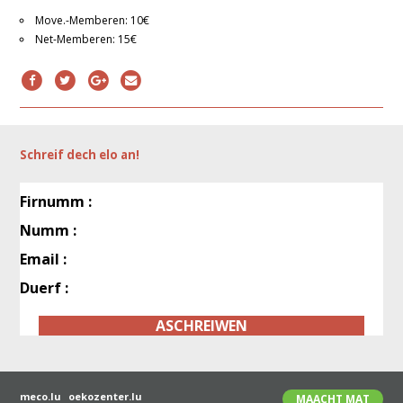
Move.-Memberen: 10€
Net-Memberen: 15€
Schreif dech elo an!
meco.lu
oekozenter.lu
MAACHT MAT