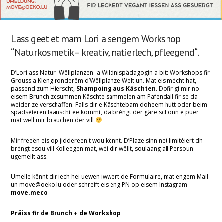
Lass geet et mam Lori a sengem Workshop
“Naturkosmetik – kreativ, natierlech, pfleegend“
.
D’Lori ass Natur- Wëllplanzen- a Wildnispädagogin a bitt Workshops fir
Grouss a Kleng ronderëm d’Wëllplanze Welt un. Mat eis mécht hat,
passend zum Hierscht,
Shampoing aus Käschten
. Dofir gi mir no
eisem Brunch zesummen Käschte sammelen am Pafendall fir se da
weider ze verschaffen. Falls dir e Käschtebam doheem hutt oder beim
spadséieren laanscht ee kommt, da bréngt der gäre schonn e puer
mat well mir brauchen der vill
Mir freeën eis op jiddereen:t wou kënnt. D’Plaze sinn net limitéiert dh
bréngt esou vill Kolleegen mat, wéi dir wëllt, soulaang all Persoun
ugemellt ass.
Umelle kënnt dir iech hei uewen iwwert de Formulaire, mat engem Mail
un move@oeko.lu oder schreift eis eng PN op eisem Instagram
move.meco
Präiss fir de Brunch + de Workshop